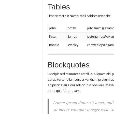
Tables
First NameLast NameEmail AddressWebsite
John
Smith
johnsmith@examp
Peter
James
peterjames@exa
Ronald
Weeley
ronweeley@exam
Blockquotes
Suscipit sed at montes at tellus. Aliquam ni
dui at, tortor ullamcorper vel diam pretium sit
adipiscing eu a dui sollicitudin posuere. Ma
pede quis laboriosam.
Lorem ipsum dolor sit amet, null
sit metus volutpat integer wisi.