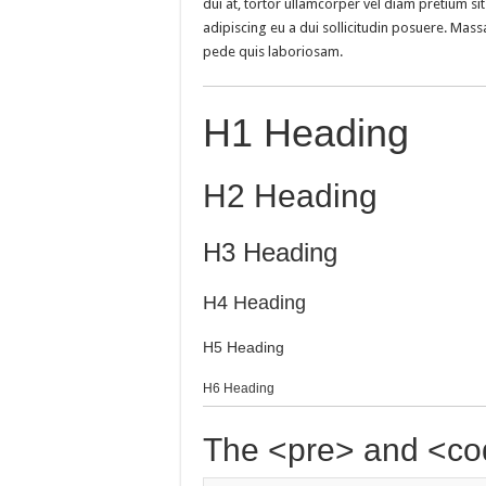
dui at, tortor ullamcorper vel diam pretium sit
adipiscing eu a dui sollicitudin posuere. Ma
pede quis laboriosam.
H1 Heading
H2 Heading
H3 Heading
H4 Heading
H5 Heading
H6 Heading
The <pre> and <co