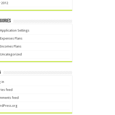
y 2012
gories
Application Settings
Expenses Plans
Incomes Plans
Uncategorized
a
px #FFF, 0 0px 5px #cacaca;-webkit-box-shadow: inset 0 0 2px whi
 in
ries feed
mments feed
rdPress.org