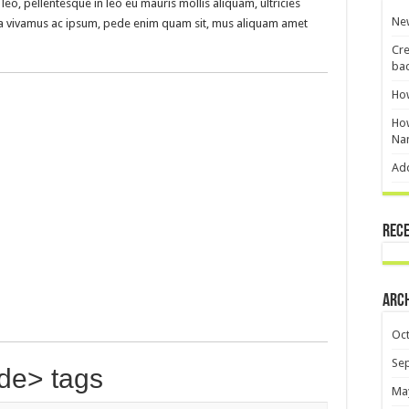
 leo, pellentesque in leo eu mauris mollis aliquam, ultricies
New
ssa vivamus ac ipsum, pede enim quam sit, mus aliquam amet
Cre
ba
Ho
How
Na
Ad
Rec
Arc
Oc
Se
de> tags
Ma