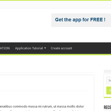
CATION
Application Tutorial
Create account
sl penatibus commodo massa mi rutrum, ut massa mollis dolor
Rece