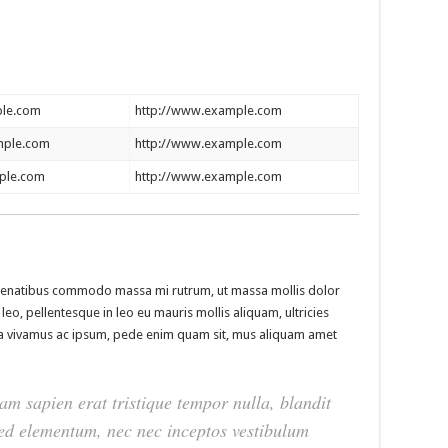
le.com
http://www.example.com
mple.com
http://www.example.com
ple.com
http://www.example.com
sl penatibus commodo massa mi rutrum, ut massa mollis dolor
 leo, pellentesque in leo eu mauris mollis aliquam, ultricies
ssa vivamus ac ipsum, pede enim quam sit, mus aliquam amet
am sapien erat tristique tempor nulla, blandit
 Sed elementum, nec nec inceptos vestibulum