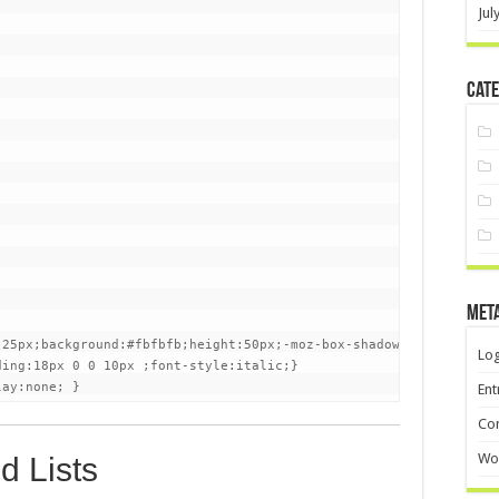
Jul
Cate
Met
 25px;background:#fbfbfb;height:50px;-moz-box-shadow: inset 0 0 2
Log
ing:18px 0 0 10px ;font-style:italic;}

lay:none; }
Ent
Co
Wo
d Lists