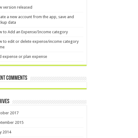
 version released
ate a new account from the app, save and
ckup data
w to Add an Expense/Income category
 to edit or delete expense/income category
me
d expense or plan expense
ent Comments
hives
tober 2017
ptember 2015
y 2014