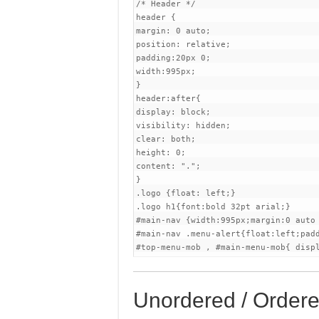
/* Header */

header {

margin: 0 auto;

position: relative;

padding:20px 0;

width:995px;

}

header:after{

display: block;

visibility: hidden;

clear: both;

height: 0;

content: ".";

}

.logo {float: left;}

.logo h1{font:bold 32pt arial;}

#main-nav {width:995px;margin:0 auto
#main-nav .menu-alert{float:left;padd
#top-menu-mob , #main-menu-mob{ disp
Unordered / Ordere